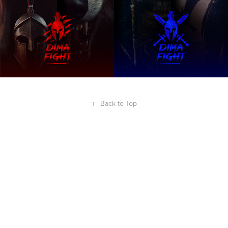
↑
Back to Top