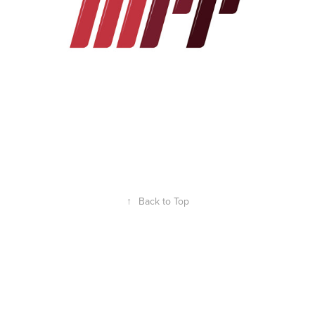
↑
Back to Top